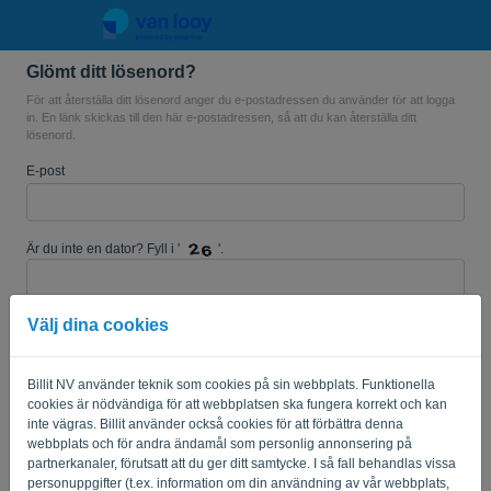
Glömt ditt lösenord?
språk:
SV
För att återställa ditt lösenord anger du e-postadressen du använder för att logga
in. En länk skickas till den här e-postadressen, så att du kan återställa ditt
lösenord.
E-post
Är du inte en dator? Fyll i '
'.
Välj dina cookies
SKICKA LÄNK
Billit NV använder teknik som cookies på sin webbplats. Funktionella
Tillbaka till inloggning
cookies är nödvändiga för att webbplatsen ska fungera korrekt och kan
inte vägras. Billit använder också cookies för att förbättra denna
Privacy Policy
Terms of Service
-
.
webbplats och för andra ändamål som personlig annonsering på
partnerkanaler, förutsatt att du ger ditt samtycke. I så fall behandlas vissa
personuppgifter (t.ex. information om din användning av vår webbplats,