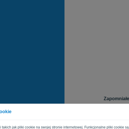
Zapomniałe
Aby zresetować 
cookie
logowania. Na t
zresetowanie ha
E-mail
gii takich jak pliki cookie na swojej stronie internetowej. Funkcjonalne pliki cooki