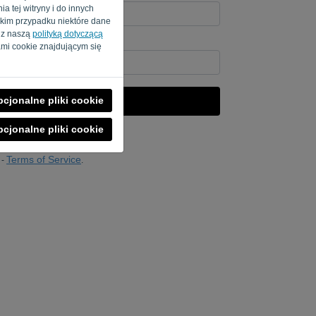
a tej witryny i do innych
akim przypadku niektóre dane
e z naszą
polityką dotyczącą
uterem? Wpisz „
”.
mi cookie znajdującym się
cjonalne pliki cookie
WYŚLIJ LINK
cjonalne pliki cookie
gowania
Terms of Service
-
.