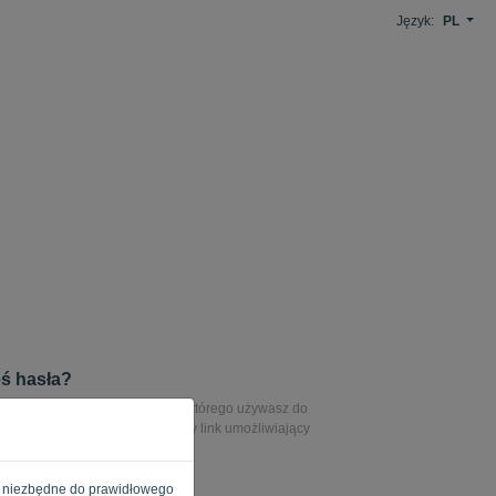
Język:
PL
ś hasła?
hasło, wprowadź adres e-mail, którego używasz do
en adres e-mail zostanie wysłany link umożliwiający
sła.
e są niezbędne do prawidłowego