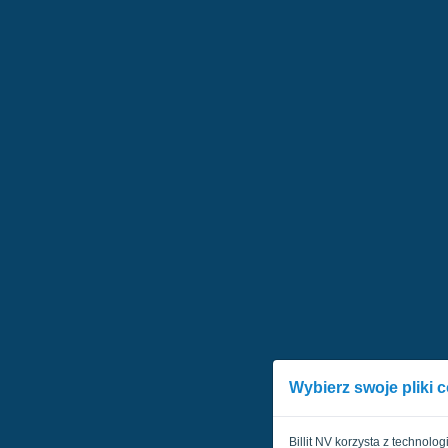
Wybierz swoje pliki 
Billit NV korzysta z technolo