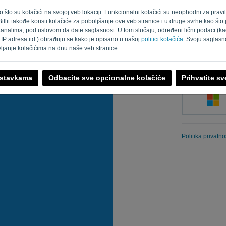
kao što su kolačići na svojoj veb lokaciji. Funkcionalni kolačići su neophodni za prav
Billit takođe koristi kolačiće za poboljšanje ove veb stranice i u druge svrhe kao št
analima, pod uslovom da date saglasnost. U tom slučaju, određeni lični podaci (kao
Zapamti me
 IP adresa itd.) obrađuju se kako je opisano u našoj
politici kolačića
. Svoju saglasn
vljanje kolačićima na dnu naše veb stranice.
ostavkama
Odbacite sve opcionalne kolačiće
Prihvatite s
Politika privatno