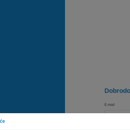
Dobrodo
E-mail
iće
Lozinka