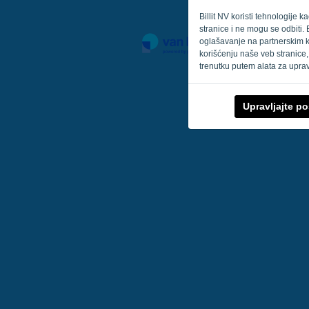
Billit NV koristi tehnologije 
stranice i ne mogu se odbiti. 
oglašavanje na partnerskim k
korišćenju naše veb stranice,
trenutku putem alata za upra
Upravljajte p