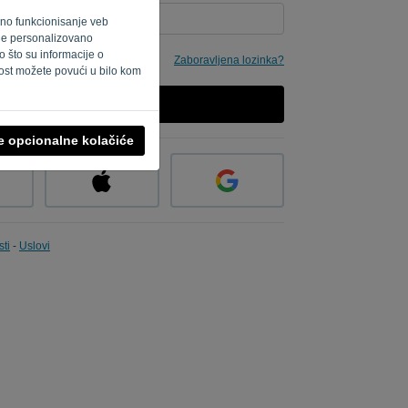
ilno funkcionisanje veb
o je personalizovano
 što su informacije o
Zaboravljena lozinka?
ost možete povući u bilo kom
PRIJAVITE SE
ve opcionalne kolačiće
sti
-
Uslovi