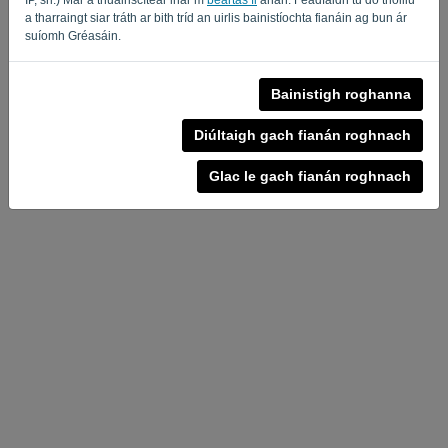
a tharraingt siar tráth ar bith tríd an uirlis bainistíochta fianáin ag bun ár
Polasaí Príobháideachta
-
Téarmaí agus Coinníollacha
suíomh Gréasáin.
Bainistigh roghanna
Diúltaigh gach fianán roghnach
Glac le gach fianán roghnach