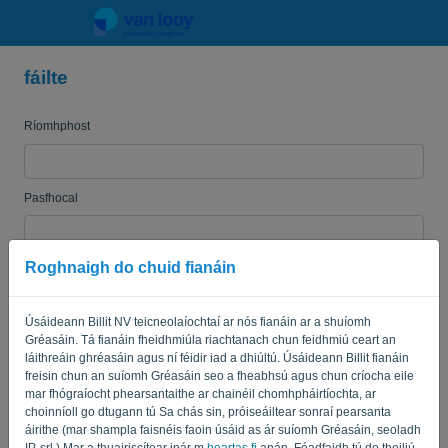
fáilte
Teanga:
DUL
Ríomhphost
Pasfhocal
Roghnaigh do chuid fianáin
Cuir i gcuimhne dom
Pasfhocal dearmadta?
Úsáideann Billit NV teicneolaíochtaí ar nós fianáin ar a shuíomh
SÍNIGH ISTEACH
Gréasáin. Tá fianáin fheidhmiúla riachtanach chun feidhmiú ceart an
láithreáin ghréasáin agus ní féidir iad a dhiúltú. Úsáideann Billit fianáin
freisin chun an suíomh Gréasáin seo a fheabhsú agus chun críocha eile
mar fhógraíocht phearsantaithe ar chainéil chomhpháirtíochta, ar
choinníoll go dtugann tú Sa chás sin, próiseáiltear sonraí pearsanta
áirithe (mar shampla faisnéis faoin úsáid as ár suíomh Gréasáin, seoladh
IP, srl.) Mar a thuairiscítear inár m
beartas fi
anán. Féadfaidh tú do thoiliú