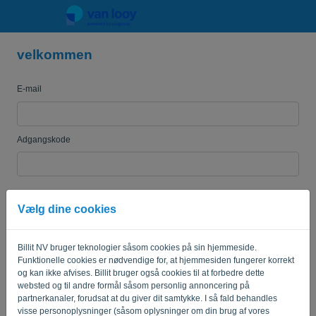
velkommen
Sprog:
DA
E-mail
Adgangskode
Mind mig
Glemt adgangskode?
Vælg dine cookies
LOG IND
Billit NV bruger teknologier såsom cookies på sin hjemmeside.
Funktionelle cookies er nødvendige for, at hjemmesiden fungerer korrekt
og kan ikke afvises. Billit bruger også cookies til at forbedre dette
websted og til andre formål såsom personlig annoncering på
partnerkanaler, forudsat at du giver dit samtykke. I så fald behandles
visse personoplysninger (såsom oplysninger om din brug af vores