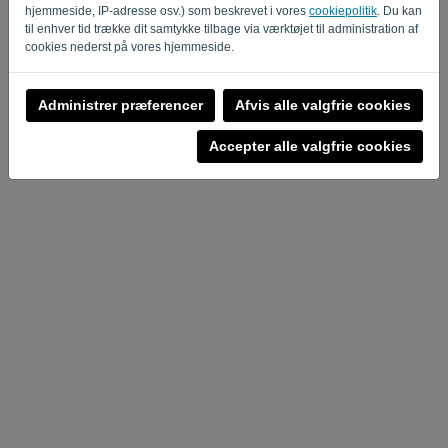
hjemmeside, IP-adresse osv.) som beskrevet i vores
cookiepolitik
. Du kan
til enhver tid trække dit samtykke tilbage via værktøjet til administration af
Fortrolighedspolitik
-
Vilkår og betingelser
cookies nederst på vores hjemmeside.
Administrer præferencer
Afvis alle valgfrie cookies
Accepter alle valgfrie cookies