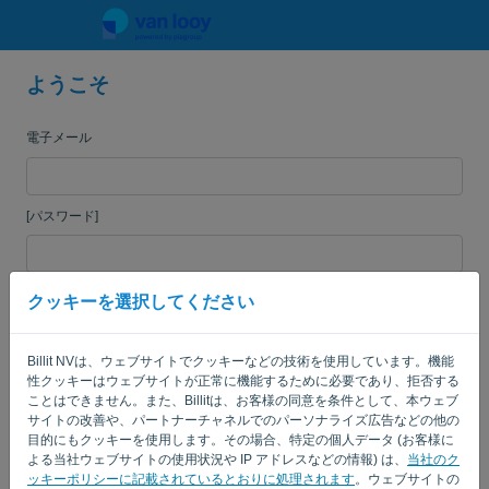
ようこそ
言語:
JA
電子メール
[パスワード]
クッキーを選択してください
私を覚えている
パスワードを忘れた?
ログイン
Billit NVは、ウェブサイトでクッキーなどの技術を使用しています。機能
性クッキーはウェブサイトが正常に機能するために必要であり、拒否する
ことはできません。また、Billitは、お客様の同意を条件として、本ウェブ
サイトの改善や、パートナーチャネルでのパーソナライズ広告などの他の
目的にもクッキーを使用します。その場合、特定の個人データ (お客様に
よる当社ウェブサイトの使用状況や IP アドレスなどの情報) は、
当社のク
ッキーポリシーに記載されているとおりに処理されます
。ウェブサイトの